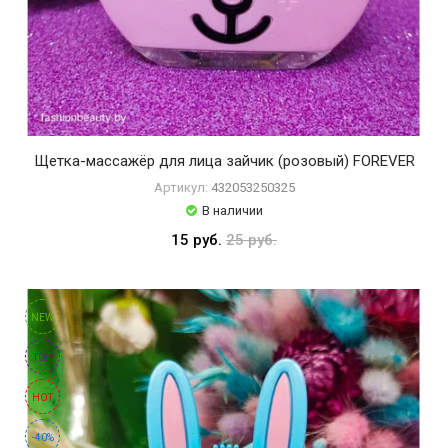
Щетка-массажёр для лица зайчик (розовый) FOREVER
Артикул:
432053250325
В наличии
15 руб.
25 руб.
NEW
TOP
HOT
-40%