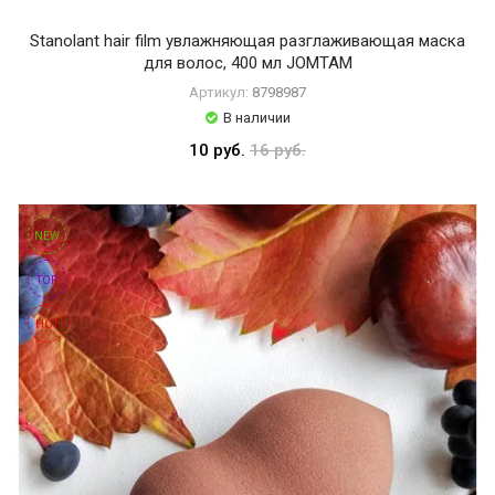
Производитель
ОБМЕН
Stanolant hair film увлажняющая разглаживающая маска
B
для волос, 400 мл JOMTAM
i
КОНТАКТЫ
o
Артикул:
8798987
a
В наличии
q
10 руб.
16 руб.
u
a
ВОЙТИ
F
O
ЗАБЫЛИ
NEW
R
ПАРОЛЬ?
E
TOP
V
E
HOT
R
H
C
H
A
N
A