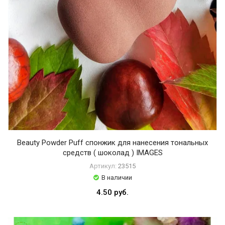
I
M
A
G
E
S
J
O
M
T
A
M
L
Beauty Powder Puff спонжик для нанесения тональных
u
средств ( шоколад ) IMAGES
o
f
Артикул:
23515
f
В наличии
m
4.50 руб.
i
s
s