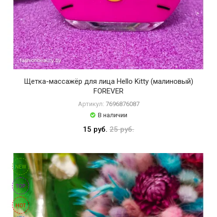
Щетка-массажёр для лица Hello Kitty (малиновый)
FOREVER
Артикул:
7696876087
В наличии
15 руб.
25 руб.
NEW
TOP
HOT