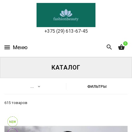
УХОД
ЗА
КОЖЕЙ
ЛИЦА
+375 (29) 613-67-45
МАКИЯЖ
0
УХОД
ЗА
КАТАЛОГ
ТЕЛОМ
ДЛЯ
...
ФИЛЬТРЫ
ВОЛОС
615 товаров
БЬЮТИ-
Каталог
БОКСЫ
Уход
NEW
АКСЕССУАРЫ
за