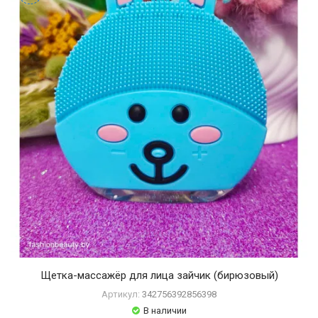
Щетка-массажёр для лица зайчик (бирюзовый)
Артикул:
342756392856398
В наличии