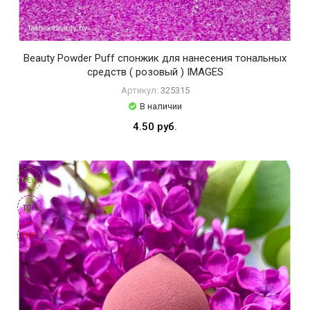
I
O
C
E
Beauty Powder Puff спонжик для нанесения тональных
U
средств ( розовый ) IMAGES
S
Артикул:
325315
e
В наличии
n
4.50 руб.
a
n
a
V
NEW
E
N
TOP
Z
E
HOT
N
V
E
Z
E