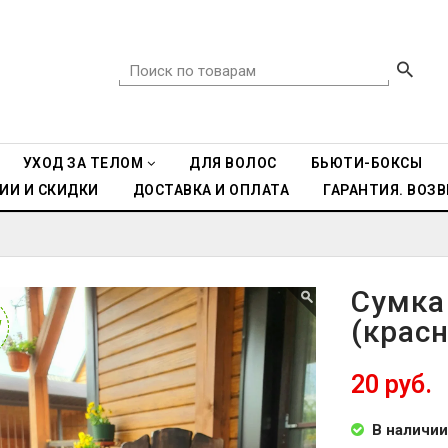
УХОД ЗА ТЕЛОМ
ДЛЯ ВОЛОС
БЬЮТИ-БОКСЫ
ИИ И СКИДКИ
ДОСТАВКА И ОПЛАТА
ГАРАНТИЯ. ВОЗВ
Сумка
(крас
W
W
20 руб.
В наличии