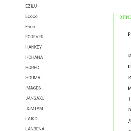
EZILU
Ecoco
ОПИ
Enon
Р
FOREVER
HANKEY
И
HCHANA
R
HOREC
И
HOUMAI
IMAGES
М
JANSAXU
1
JOMTAM
Г
LAIKOI
Д
LANBENA