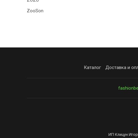
ZOZU
ZooSon
Каталог
Доставка и оп
fashionb
ИП Клицун Игор