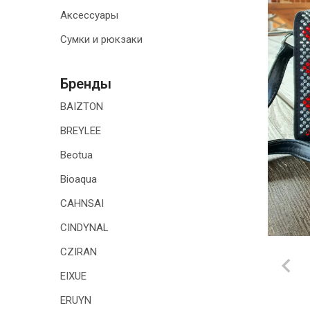
Аксессуары
ТОВАРЫ ДЛЯ
ДОМА
Сумки и рюкзаки
АКЦИИ И
СКИДКИ
Бренды
BAIZTON
ДОСТАВКА И
ОПЛАТА
BREYLEE
Beotua
ГАРАНТИЯ.
ВОЗВРАТ И
Bioaqua
ОБМЕН
CAHNSAI
КОНТАКТЫ
CINDYNAL
CZIRAN
EIXUE
ERUYN