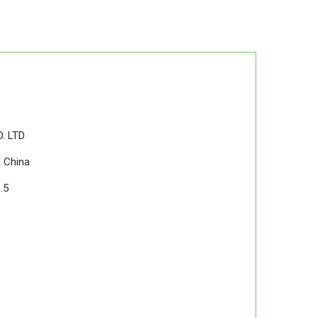
. LTD
 China
.5