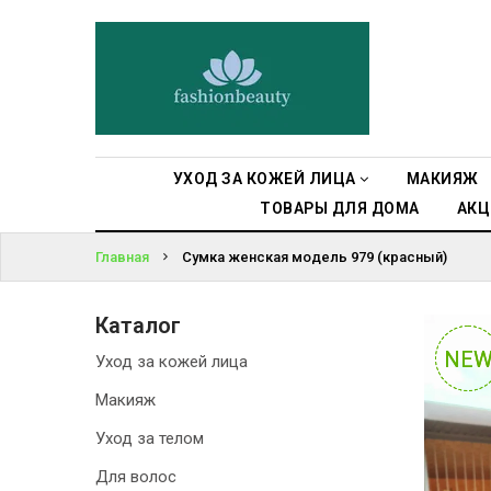
УХОД ЗА
КОЖЕЙ ЛИЦА
ВОЙТИ
МАКИЯЖ
ЗАБЫЛИ
ПАРОЛЬ?
УХОД ЗА
УХОД ЗА КОЖЕЙ ЛИЦА
МАКИЯЖ
ТЕЛОМ
ТОВАРЫ ДЛЯ ДОМА
АКЦ
ДЛЯ ВОЛОС
Главная
Сумка женская модель 979 (красный)
БЬЮТИ-
Каталог
БОКСЫ
NE
NE
Уход за кожей лица
АКСЕССУАРЫ
Макияж
Уход за телом
СУМКИ И
РЮКЗАКИ
Для волос