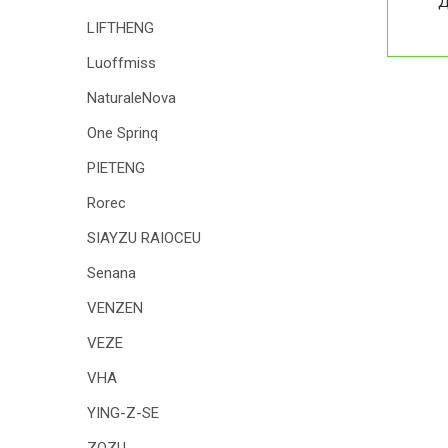
Д
LIFTHENG
Luoffmiss
NaturaleNova
One Sprinq
PIETENG
Rorec
SIAYZU RAIOCEU
Senana
VENZEN
VEZE
VHA
YING-Z-SE