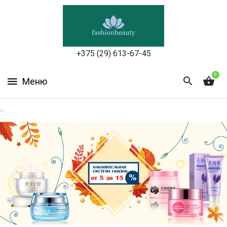
УХОД
ЗА
КОЖЕЙ
ЛИЦА
+375 (29) 613-67-45
МАКИЯЖ
0
УХОД
ЗА
ТЕЛОМ
ДЛЯ
ВОЛОС
БЬЮТИ-
БОКСЫ
АКСЕССУАРЫ