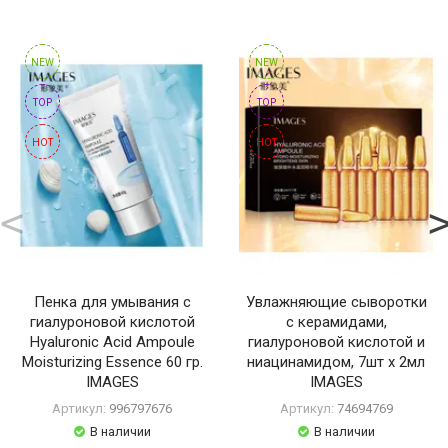
NEW
NEW
TOP
TOP
HOT
HOT
Пенка для умывания с
Увлажняющие сыворотки
гиалуроновой кислотой
с керамидами,
Hyaluronic Acid Ampoule
гиалуроновой кислотой и
Moisturizing Essence 60 гр.
ниацинамидом, 7шт x 2мл
IMAGES
IMAGES
Артикул:
996797676
Артикул:
74694769
В наличии
В наличии