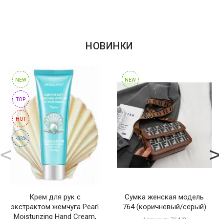
СУМКИ
И
РЮКЗАКИ
НОВИНКИ
ТОВАРЫ
ДЛЯ
ДОМА
NEW
NEW
TOP
АКЦИИ
И
HOT
СКИДКИ
-33%
ДОСТАВКА
И
ОПЛАТА
ГАРАНТИЯ.
Крем для рук с
Сумка женская модель
ВОЗВРАТ
экстрактом жемчуга Pearl
764 (коричневый/серый)
И
Moisturizing Hand Cream,