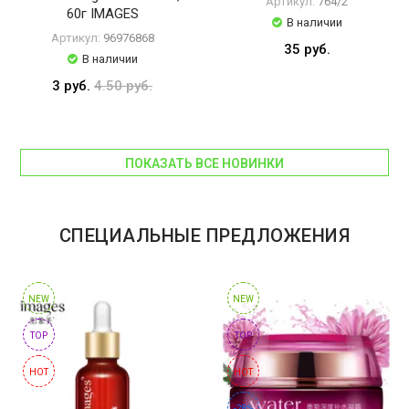
Артикул:
764/2
ОБМЕН
60г IMAGES
В наличии
Артикул:
96976868
35 руб.
КОНТАКТЫ
В наличии
3 руб.
4.50 руб.
ВОЙТИ
ПОКАЗАТЬ ВСЕ НОВИНКИ
ЗАБЫЛИ
ПАРОЛЬ?
СПЕЦИАЛЬНЫЕ ПРЕДЛОЖЕНИЯ
NEW
NEW
TOP
TOP
HOT
HOT
-28%