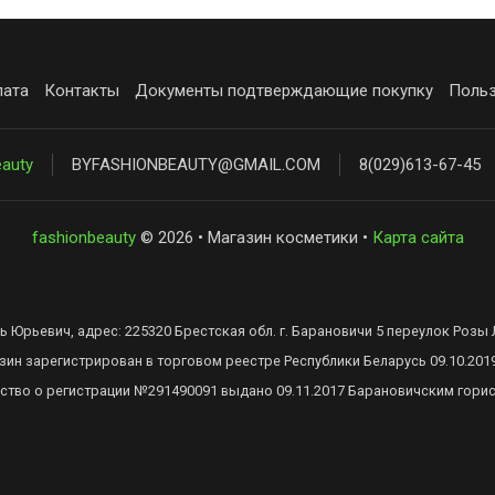
лата
Контакты
Документы подтверждающие покупку
Польз
eauty
BYFASHIONBEAUTY@GMAIL.COM
8(029)613-67-45
fashionbeauty
© 2026 • Магазин косметики •
Карта сайта
ь Юрьевич, адрес: 225320 Брестская обл. г. Барановичи 5 переулок Розы 
зин зарегистрирован в торговом реестре Республики Беларусь 09.10.201
ство о регистрации №291490091 выдано 09.11.2017 Барановичским гор