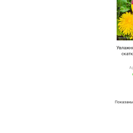
ТОВАРЫ ДЛЯ
ДОМА
АКЦИИ И
СКИДКИ
Увлажн
ДОСТАВКА И
скатк
ОПЛАТА
А
ГАРАНТИЯ.
ВОЗВРАТ И
ОБМЕН
КОНТАКТЫ
Показаны 