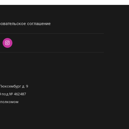
овательское соглашение
Люксембург д. 9
9 под № 462487
исполкомом