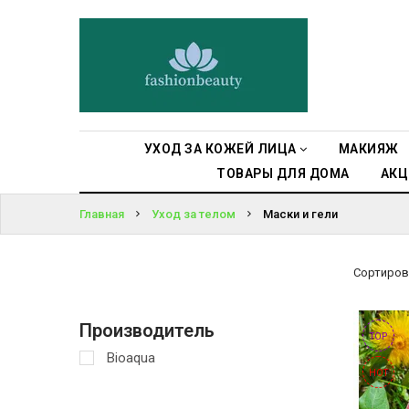
УХОД ЗА
КОЖЕЙ ЛИЦА
ВОЙТИ
МАКИЯЖ
ЗАБЫЛИ
ПАРОЛЬ?
УХОД ЗА
УХОД ЗА КОЖЕЙ ЛИЦА
МАКИЯЖ
ТЕЛОМ
ТОВАРЫ ДЛЯ ДОМА
АКЦ
ДЛЯ ВОЛОС
Главная
Уход за телом
Маски и гели
БЬЮТИ-
БОКСЫ
Сортиров
АКСЕССУАРЫ
Производитель
TOP
Bioaqua
СУМКИ И
HOT
РЮКЗАКИ