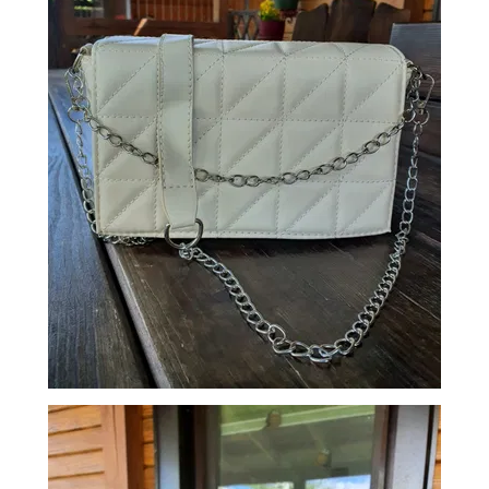
СУМКИ
И
РЮКЗАКИ
ТОВАРЫ
ДЛЯ
ДОМА
АКЦИИ
И
СКИДКИ
ДОСТАВКА
И
ОПЛАТА
ГАРАНТИЯ.
ВОЗВРАТ
И