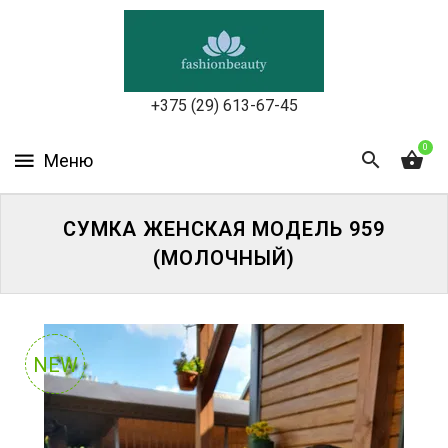
УХОД
ЗА
КОЖЕЙ
ЛИЦА
+375 (29) 613-67-45
МАКИЯЖ
0
УХОД
ЗА
СУМКА ЖЕНСКАЯ МОДЕЛЬ 959
ТЕЛОМ
(МОЛОЧНЫЙ)
ДЛЯ
ВОЛОС
БЬЮТИ-
NEW
БОКСЫ
АКСЕССУАРЫ