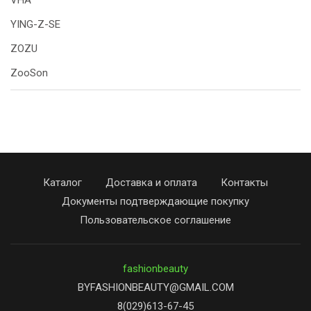
VHA
YING-Z-SE
ZOZU
ZooSon
Каталог
Доставка и оплата
Контакты
Документы подтверждающие покупку
Пользовательское соглашение
fashionbeauty
BYFASHIONBEAUTY@GMAIL.COM
8(029)613-67-45