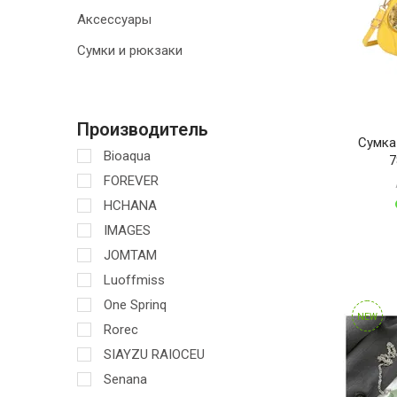
Аксессуары
ТОВАРЫ ДЛЯ
ДОМА
Сумки и рюкзаки
АКЦИИ И
СКИДКИ
Производитель
Сумка
ДОСТАВКА И
Bioaqua
7
ОПЛАТА
FOREVER
HCHANA
ГАРАНТИЯ.
ВОЗВРАТ И
IMAGES
ОБМЕН
JOMTAM
Luoffmiss
КОНТАКТЫ
One Sprinq
NEW
Rorec
SIAYZU RAIOCEU
Senana