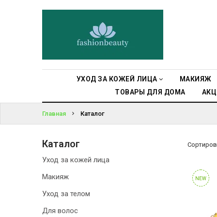
УХОД ЗА
КОЖЕЙ ЛИЦА
ВОЙТИ
МАКИЯЖ
ЗАБЫЛИ
ПАРОЛЬ?
УХОД ЗА
УХОД ЗА КОЖЕЙ ЛИЦА
МАКИЯЖ
ТЕЛОМ
ТОВАРЫ ДЛЯ ДОМА
АКЦ
ДЛЯ ВОЛОС
Главная
Каталог
БЬЮТИ-
Каталог
БОКСЫ
Сортиров
Уход за кожей лица
АКСЕССУАРЫ
Макияж
NEW
Уход за телом
СУМКИ И
РЮКЗАКИ
Для волос