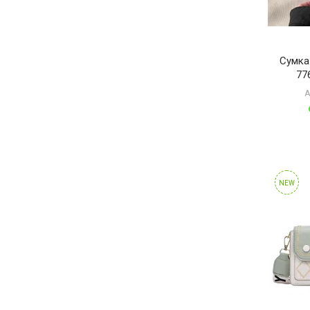
Сумка
77
А
NEW