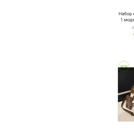
Набор 
1 моде
А
NEW