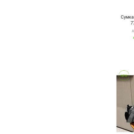
Сумка
7
А
NEW