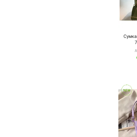
Сумка
7
А
NEW