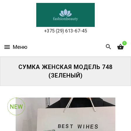
УХОД
ЗА
КОЖЕЙ
ЛИЦА
+375 (29) 613-67-45
МАКИЯЖ
0
УХОД
ЗА
СУМКА ЖЕНСКАЯ МОДЕЛЬ 748
ТЕЛОМ
(ЗЕЛЕНЫЙ)
ДЛЯ
ВОЛОС
БЬЮТИ-
NEW
БОКСЫ
АКСЕССУАРЫ