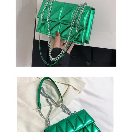
СУМКИ
И
РЮКЗАКИ
ТОВАРЫ
ДЛЯ
ДОМА
АКЦИИ
И
СКИДКИ
ДОСТАВКА
И
ОПЛАТА
ГАРАНТИЯ.
ВОЗВРАТ
И