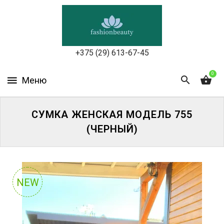
УХОД
ЗА
КОЖЕЙ
ЛИЦА
+375 (29) 613-67-45
МАКИЯЖ
0
УХОД
ЗА
СУМКА ЖЕНСКАЯ МОДЕЛЬ 755
ТЕЛОМ
(ЧЕРНЫЙ)
ДЛЯ
ВОЛОС
БЬЮТИ-
NEW
БОКСЫ
АКСЕССУАРЫ