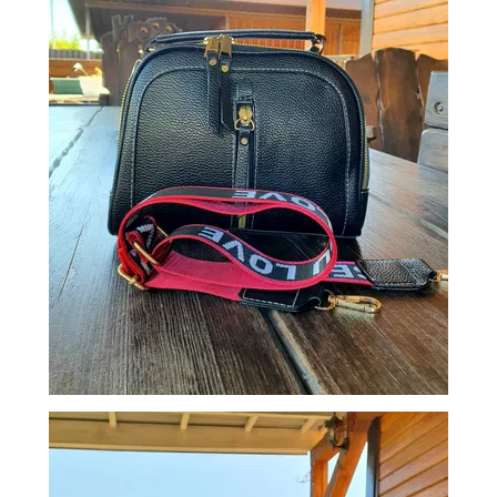
СУМКИ
И
РЮКЗАКИ
ТОВАРЫ
ДЛЯ
ДОМА
АКЦИИ
И
СКИДКИ
ДОСТАВКА
И
ОПЛАТА
ГАРАНТИЯ.
ВОЗВРАТ
И