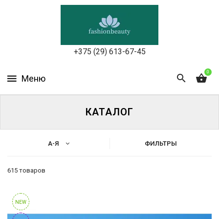
УХОД
ЗА
КОЖЕЙ
ЛИЦА
+375 (29) 613-67-45
МАКИЯЖ
0
УХОД
ЗА
КАТАЛОГ
ТЕЛОМ
ДЛЯ
А-Я
ФИЛЬТРЫ
ВОЛОС
615 товаров
БЬЮТИ-
Каталог
БОКСЫ
Уход
NEW
АКСЕССУАРЫ
за