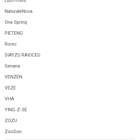
Luoffmiss
NaturaleNova
One Sprinq
PIETENG
Rorec
SIAYZU RAIOCEU
Senana
VENZEN
VEZE
VHA
YING-Z-SE
ZOZU
ZooSon