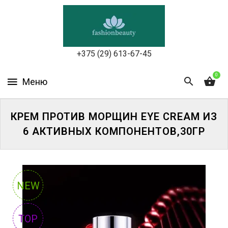
УХОД
ЗА
КОЖЕЙ
ЛИЦА
+375 (29) 613-67-45
МАКИЯЖ
0
УХОД
ЗА
КРЕМ ПРОТИВ МОРЩИН EYE CREAM ИЗ
ТЕЛОМ
6 АКТИВНЫХ КОМПОНЕНТОВ,30ГР
ДЛЯ
ВОЛОС
БЬЮТИ-
NEW
БОКСЫ
TOP
АКСЕССУАРЫ