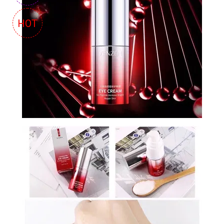
СУМКИ
HOT
И
РЮКЗАКИ
ТОВАРЫ
ДЛЯ
ДОМА
АКЦИИ
И
СКИДКИ
ДОСТАВКА
И
ОПЛАТА
ГАРАНТИЯ.
ВОЗВРАТ
И