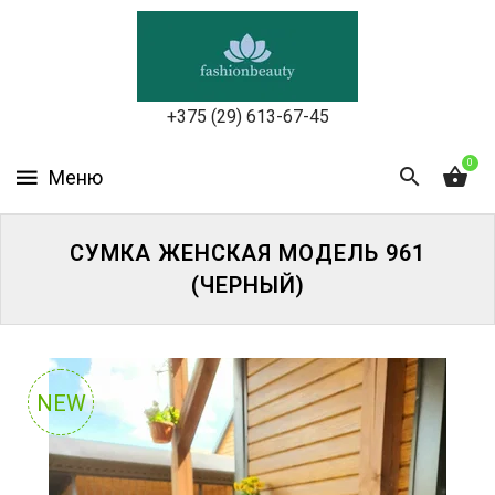
УХОД
ЗА
КОЖЕЙ
ЛИЦА
+375 (29) 613-67-45
МАКИЯЖ
0
УХОД
ЗА
СУМКА ЖЕНСКАЯ МОДЕЛЬ 961
ТЕЛОМ
(ЧЕРНЫЙ)
ДЛЯ
ВОЛОС
БЬЮТИ-
NEW
БОКСЫ
АКСЕССУАРЫ