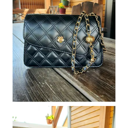
СУМКИ
И
РЮКЗАКИ
ТОВАРЫ
ДЛЯ
ДОМА
АКЦИИ
И
СКИДКИ
ДОСТАВКА
И
ОПЛАТА
ГАРАНТИЯ.
ВОЗВРАТ
И