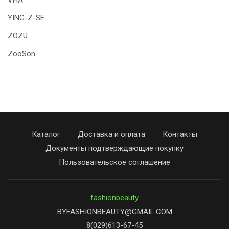
VHA
YING-Z-SE
ZOZU
ZooSon
Каталог
Доставка и оплата
Контакты
Документы подтверждающие покупку
Пользовательское соглашение
fashionbeauty
BYFASHIONBEAUTY@GMAIL.COM
8(029)613-67-45