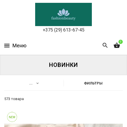
УХОД
ЗА
КОЖЕЙ
ЛИЦА
+375 (29) 613-67-45
МАКИЯЖ
0
УХОД
ЗА
НОВИНКИ
ТЕЛОМ
ДЛЯ
...
ФИЛЬТРЫ
ВОЛОС
573 товара
БЬЮТИ-
Каталог
БОКСЫ
Уход
NEW
АКСЕССУАРЫ
за