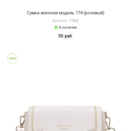
e
n
Сумка женская модель 774 (розовый)
a
Артикул:
774/2
n
В наличии
a
35 руб.
V
E
N
Z
NEW
E
N
V
E
Z
E