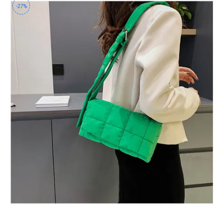
-27%
PIETENG
Rorec
SIAYZU
RAIOCEU
Senana
VENZEN
VEZE
VHA
YING-
Z-
SE
ZOZU
ZooSon