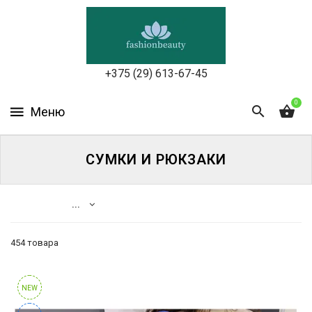
УХОД
ЗА
КОЖЕЙ
ЛИЦА
+375 (29) 613-67-45
МАКИЯЖ
0
УХОД
ЗА
СУМКИ И РЮКЗАКИ
ТЕЛОМ
ДЛЯ
...
ВОЛОС
454 товара
БЬЮТИ-
Каталог
БОКСЫ
Сумки
NEW
АКСЕССУАРЫ
женские