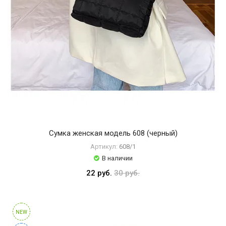
HANKEY
HCHANA
HOREC
HOUMAI
IMAGES
JANSAXU
JOMTAM
LAIKOI
Сумка женская модель 608 (черный)
LANBENA
Артикул:
608/1
LIFTHENG
В наличии
22 руб.
30 руб.
Luoffmiss
NaturaleNova
One
NEW
Sprinq