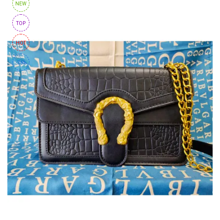
NEW
TOP
HOT
-36%