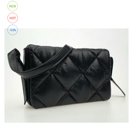
NEW
HOT
-56%