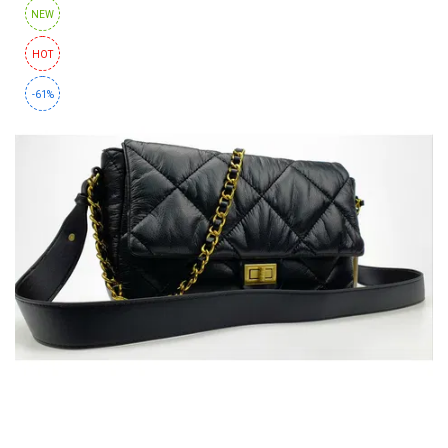
NEW
HOT
-61%