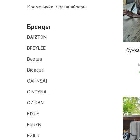
Косметички и органайзеры
ТОВАРЫ ДЛЯ
ДОМА
Бренды
АКЦИИ И
СКИДКИ
BAIZTON
BREYLEE
Сумка
ДОСТАВКА И
ОПЛАТА
Beotua
А
Bioaqua
ГАРАНТИЯ.
ВОЗВРАТ И
CAHNSAI
ОБМЕН
CINDYNAL
КОНТАКТЫ
CZIRAN
NEW
EIXUE
ERUYN
EZILU