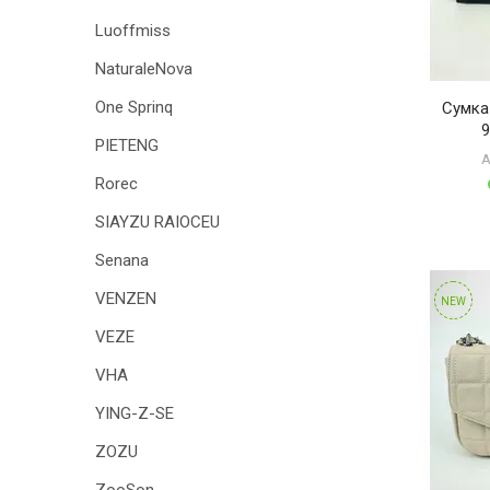
Luoffmiss
NaturaleNova
One Sprinq
Сумка
9
PIETENG
А
Rorec
SIAYZU RAIOCEU
Senana
VENZEN
NEW
VEZE
VHA
YING-Z-SE
ZOZU