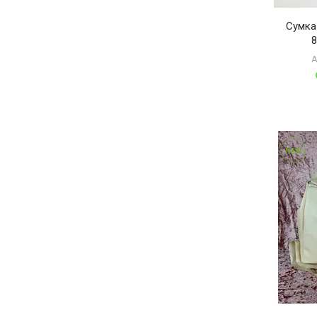
Сумка
8
А
NEW