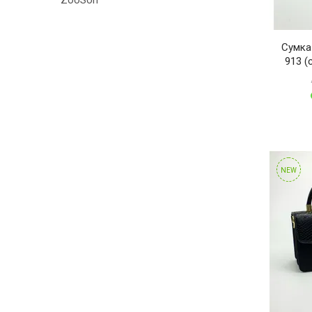
ZooSon
Сумка
913 (
NEW