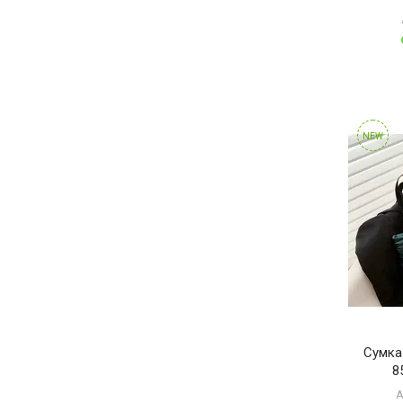
NEW
Сумка
8
А