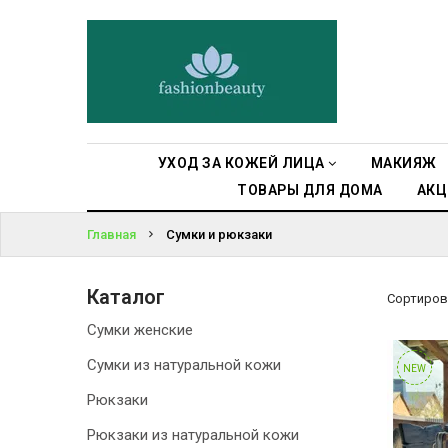
УХОД ЗА
КОЖЕЙ ЛИЦА
ВОЙТИ
МАКИЯЖ
ЗАБЫЛИ
ПАРОЛЬ?
УХОД ЗА
УХОД ЗА КОЖЕЙ ЛИЦА
МАКИЯЖ
ТЕЛОМ
ТОВАРЫ ДЛЯ ДОМА
АКЦ
ДЛЯ ВОЛОС
Главная
Сумки и рюкзаки
БЬЮТИ-
Каталог
БОКСЫ
Сортиров
Сумки женские
АКСЕССУАРЫ
Сумки из натуральной кожи
NEW
Рюкзаки
СУМКИ И
РЮКЗАКИ
Рюкзаки из натуральной кожи