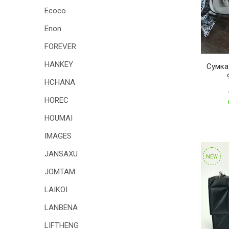
Ecoco
Enon
FOREVER
HANKEY
Сумка
HCHANA
HOREC
HOUMAI
IMAGES
JANSAXU
NEW
JOMTAM
LAIKOI
LANBENA
LIFTHENG