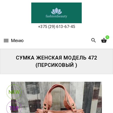
УХОД
ЗА
КОЖЕЙ
ЛИЦА
+375 (29) 613-67-45
МАКИЯЖ
0
УХОД
ЗА
СУМКА ЖЕНСКАЯ МОДЕЛЬ 472
ТЕЛОМ
(ПЕРСИКОВЫЙ )
ДЛЯ
ВОЛОС
БЬЮТИ-
NEW
БОКСЫ
TOP
АКСЕССУАРЫ