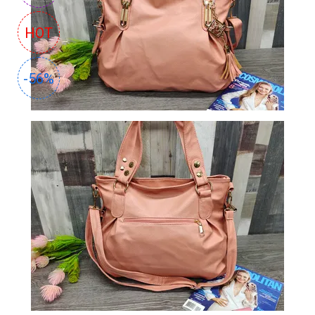
СУМКИ
HOT
И
РЮКЗАКИ
-56%
ТОВАРЫ
ДЛЯ
ДОМА
АКЦИИ
И
СКИДКИ
ДОСТАВКА
И
ОПЛАТА
ГАРАНТИЯ.
ВОЗВРАТ
И