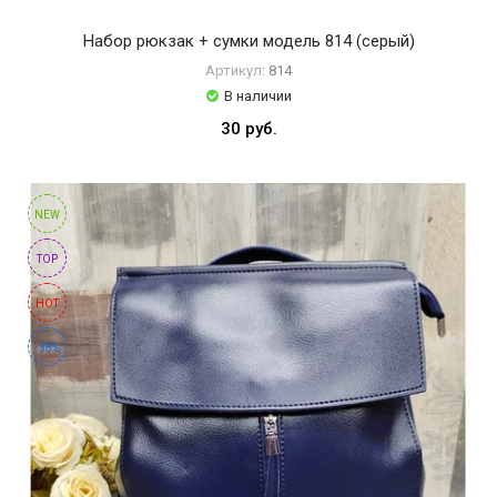
HCHANA
ОБМЕН
Набор рюкзак + сумки модель 814 (серый)
HOREC
КОНТАКТЫ
Артикул:
814
HOUMAI
В наличии
IMAGES
30 руб.
JANSAXU
ВОЙТИ
JOMTAM
NEW
ЗАБЫЛИ
LAIKOI
ПАРОЛЬ?
TOP
LANBENA
HOT
LIFTHENG
-38%
Luoffmiss
NaturaleNova
One
Sprinq