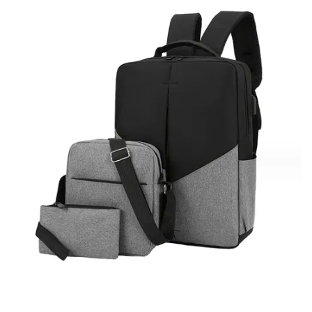
BREYLEE
СУМКИ
Beotua
И
Bioaqua
РЮКЗАКИ
CAHNSAI
ТОВАРЫ
CINDYNAL
ДЛЯ
ДОМА
CZIRAN
EIXUE
АКЦИИ
И
ERUYN
СКИДКИ
EZILU
ДОСТАВКА
Ecoco
И
ОПЛАТА
Enon
FOREVER
ГАРАНТИЯ.
ВОЗВРАТ
HANKEY
И