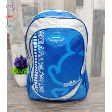
TOP
HOT
-47%