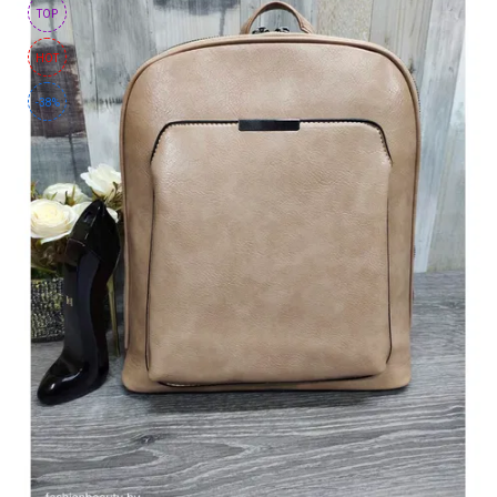
TOP
HOT
-38%