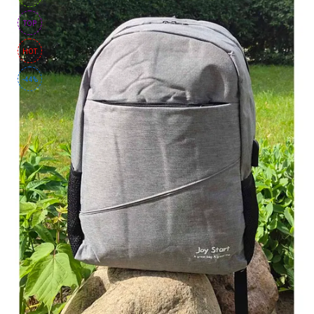
TOP
HOT
-44%