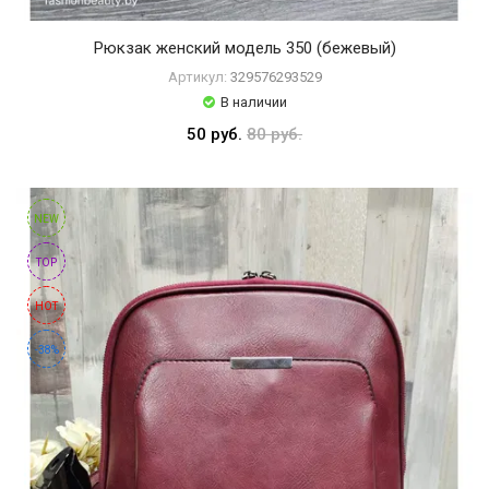
Рюкзак женский модель 350 (бежевый)
Артикул:
329576293529
В наличии
50 руб.
80 руб.
NEW
TOP
HOT
-38%