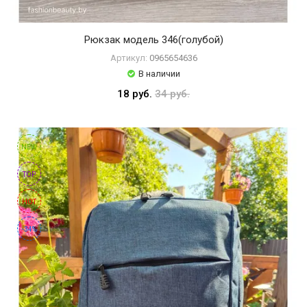
Рюкзак модель 346(голубой)
Артикул:
0965654636
В наличии
18 руб.
34 руб.
NEW
TOP
HOT
-34%