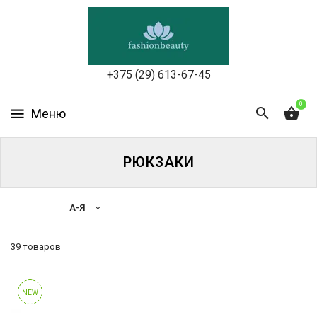
УХОД
ЗА
КОЖЕЙ
ЛИЦА
+375 (29) 613-67-45
МАКИЯЖ
0
УХОД
ЗА
РЮКЗАКИ
ТЕЛОМ
ДЛЯ
А-Я
ВОЛОС
39 товаров
БЬЮТИ-
Бренды
БОКСЫ
BAIZTON
NEW
АКСЕССУАРЫ