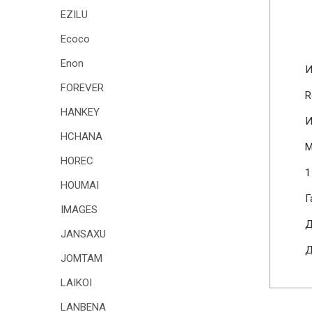
EZILU
Ecoco
Enon
И
FOREVER
R
HANKEY
И
HCHANA
М
HOREC
1
HOUMAI
Г
IMAGES
Д
JANSAXU
Д
JOMTAM
LAIKOI
LANBENA