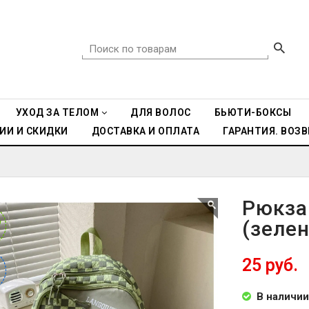
УХОД ЗА ТЕЛОМ
ДЛЯ ВОЛОС
БЬЮТИ-БОКСЫ
ИИ И СКИДКИ
ДОСТАВКА И ОПЛАТА
ГАРАНТИЯ. ВОЗВ
Рюкза
(зеле
W
W
25 руб.
%
%
В наличии