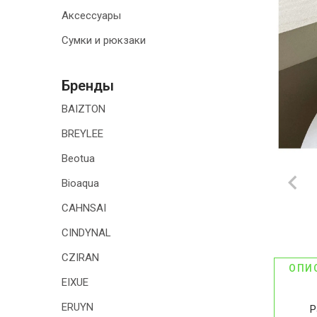
Аксессуары
ТОВАРЫ ДЛЯ
ДОМА
Сумки и рюкзаки
АКЦИИ И
СКИДКИ
Бренды
BAIZTON
ДОСТАВКА И
ОПЛАТА
BREYLEE
Beotua
ГАРАНТИЯ.
ВОЗВРАТ И
Bioaqua
ОБМЕН
CAHNSAI
КОНТАКТЫ
CINDYNAL
CZIRAN
ОПИ
EIXUE
ERUYN
Р