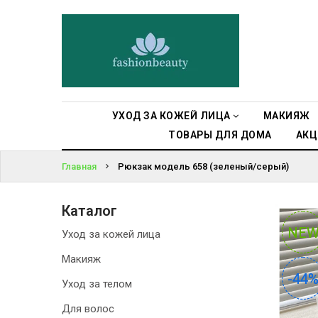
УХОД ЗА
КОЖЕЙ ЛИЦА
ВОЙТИ
МАКИЯЖ
ЗАБЫЛИ
ПАРОЛЬ?
УХОД ЗА
УХОД ЗА КОЖЕЙ ЛИЦА
МАКИЯЖ
ТЕЛОМ
ТОВАРЫ ДЛЯ ДОМА
АКЦ
ДЛЯ ВОЛОС
Главная
Рюкзак модель 658 (зеленый/серый)
БЬЮТИ-
Каталог
БОКСЫ
NE
NE
Уход за кожей лица
АКСЕССУАРЫ
Макияж
-44
-44
Уход за телом
СУМКИ И
РЮКЗАКИ
Для волос