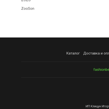
ZOZU
ZooSon
Каталог
Доставка и оп
fashionb
ИП Клицун Игор