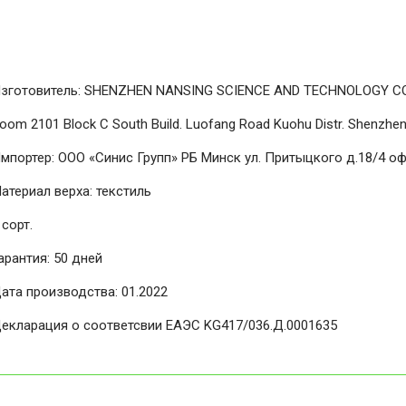
зготовитель: SHENZHEN NANSING SCIENCE AND TECHNOLOGY CO
oom 2101 Block C South Build. Luofang Road Kuohu Distr. Shenzhen
мпортер: ООО «Синис Групп» РБ Минск ул. Притыцкого д.18/4 оф
атериал верха: текстиль
 сорт.
арантия: 50 дней
ата производства: 01.2022
екларация о соответсвии ЕАЭС KG417/036.Д.0001635