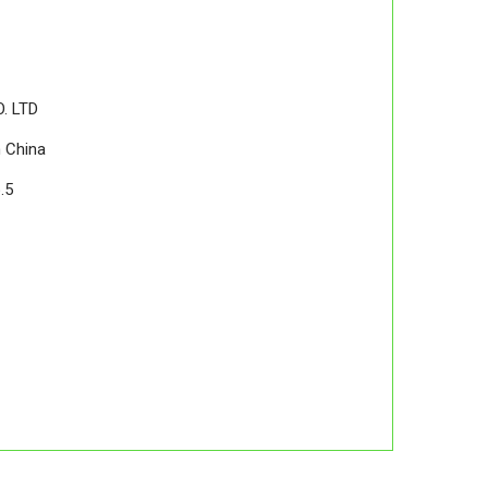
. LTD
 China
.5