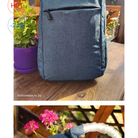
HOT
СУМКИ
И
РЮКЗАКИ
-34%
ТОВАРЫ
ДЛЯ
ДОМА
АКЦИИ
И
СКИДКИ
ДОСТАВКА
И
ОПЛАТА
ГАРАНТИЯ.
ВОЗВРАТ
И