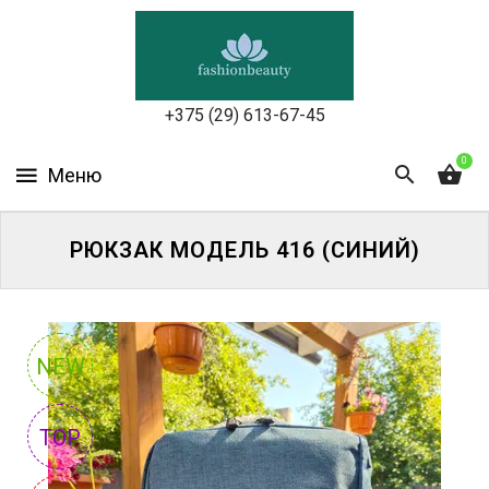
УХОД
ЗА
КОЖЕЙ
ЛИЦА
+375 (29) 613-67-45
МАКИЯЖ
0
УХОД
ЗА
РЮКЗАК МОДЕЛЬ 416 (СИНИЙ)
ТЕЛОМ
ДЛЯ
ВОЛОС
NEW
БЬЮТИ-
БОКСЫ
TOP
АКСЕССУАРЫ