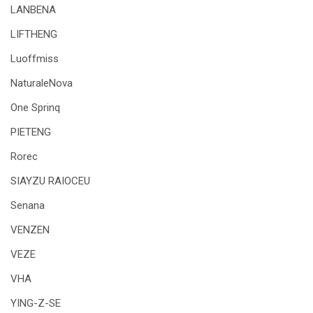
LANBENA
LIFTHENG
Luoffmiss
NaturaleNova
One Sprinq
PIETENG
Rorec
SIAYZU RAIOCEU
Senana
VENZEN
VEZE
VHA
YING-Z-SE