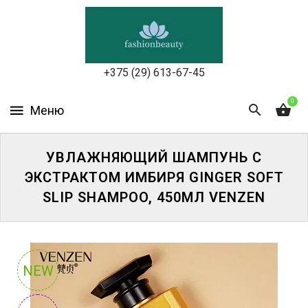
УХОД
ЗА
КОЖЕЙ
ЛИЦА
+375 (29) 613-67-45
МАКИЯЖ
0
УХОД
ЗА
УВЛАЖНЯЮЩИЙ ШАМПУНЬ С
ТЕЛОМ
ЭКСТРАКТОМ ИМБИРЯ GINGER SOFT
SLIP SHAMPOO, 450МЛ VENZEN
ДЛЯ
ВОЛОС
БЬЮТИ-
БОКСЫ
NEW
АКСЕССУАРЫ