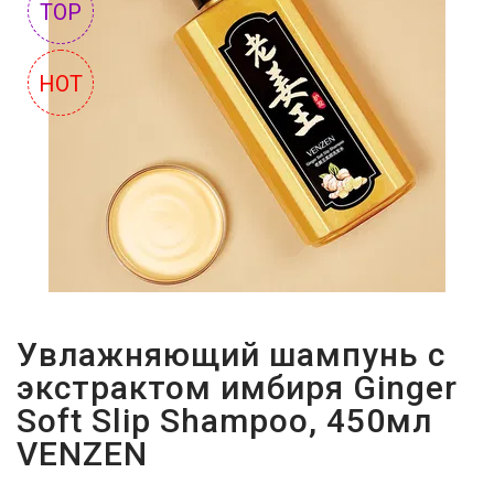
TOP
СУМКИ
И
HOT
РЮКЗАКИ
ТОВАРЫ
ДЛЯ
ДОМА
АКЦИИ
И
СКИДКИ
ДОСТАВКА
Увлажняющий шампунь с
И
экстрактом имбиря Ginger
ОПЛАТА
Soft Slip Shampoo, 450мл
ГАРАНТИЯ.
VENZEN
ВОЗВРАТ
И