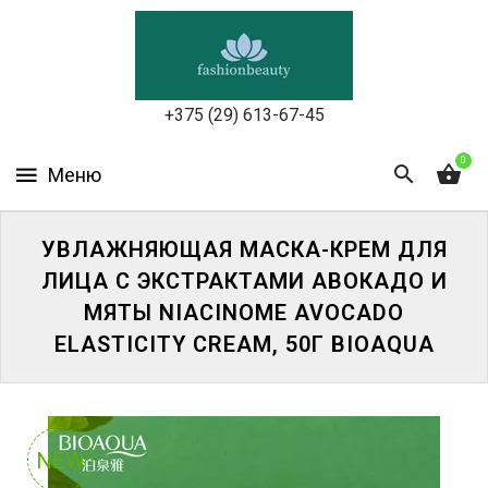
УХОД
ЗА
КОЖЕЙ
ЛИЦА
+375 (29) 613-67-45
МАКИЯЖ
0
УХОД
ЗА
УВЛАЖНЯЮЩАЯ МАСКА-КРЕМ ДЛЯ
ТЕЛОМ
ЛИЦА С ЭКСТРАКТАМИ АВОКАДО И
МЯТЫ NIACINOME AVOCADO
ДЛЯ
ВОЛОС
ELASTICITY CREAM, 50Г BIOAQUA
БЬЮТИ-
БОКСЫ
NEW
АКСЕССУАРЫ