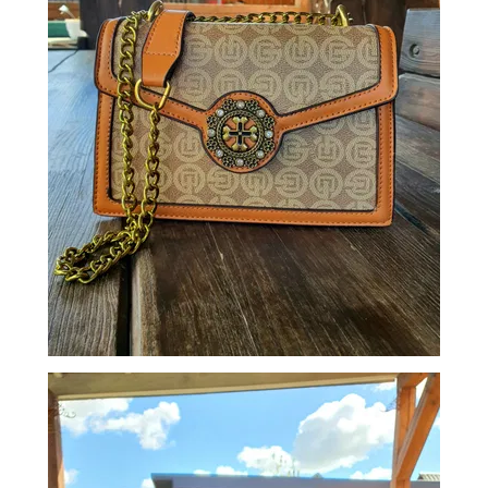
СУМКИ
И
РЮКЗАКИ
ТОВАРЫ
ДЛЯ
ДОМА
АКЦИИ
И
СКИДКИ
ДОСТАВКА
И
ОПЛАТА
ГАРАНТИЯ.
ВОЗВРАТ
И