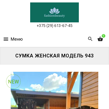
УХОД
ЗА
КОЖЕЙ
ЛИЦА
+375 (29) 613-67-45
МАКИЯЖ
0
УХОД
ЗА
СУМКА ЖЕНСКАЯ МОДЕЛЬ 943
ТЕЛОМ
ДЛЯ
ВОЛОС
NEW
БЬЮТИ-
БОКСЫ
АКСЕССУАРЫ