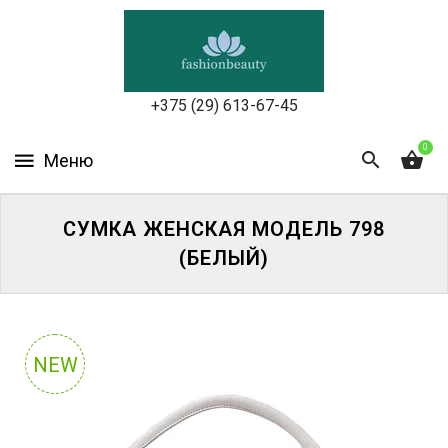
УХОД
ЗА
КОЖЕЙ
ЛИЦА
+375 (29) 613-67-45
МАКИЯЖ
0
УХОД
ЗА
СУМКА ЖЕНСКАЯ МОДЕЛЬ 798
ТЕЛОМ
(БЕЛЫЙ)
ДЛЯ
ВОЛОС
БЬЮТИ-
NEW
БОКСЫ
АКСЕССУАРЫ