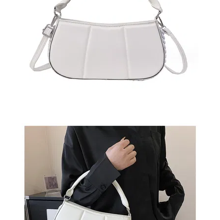
СУМКИ
И
РЮКЗАКИ
ТОВАРЫ
ДЛЯ
ДОМА
АКЦИИ
И
СКИДКИ
ДОСТАВКА
И
ОПЛАТА
ГАРАНТИЯ.
ВОЗВРАТ
И