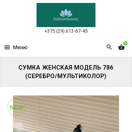
УХОД
ЗА
КОЖЕЙ
ЛИЦА
+375 (29) 613-67-45
МАКИЯЖ
0
УХОД
ЗА
СУМКА ЖЕНСКАЯ МОДЕЛЬ 786
ТЕЛОМ
(СЕРЕБРО/МУЛЬТИКОЛОР)
ДЛЯ
ВОЛОС
БЬЮТИ-
NEW
БОКСЫ
АКСЕССУАРЫ