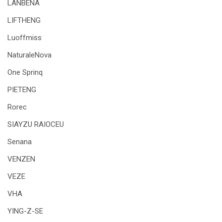
LANBENA
LIFTHENG
Luoffmiss
NaturaleNova
One Sprinq
PIETENG
Rorec
SIAYZU RAIOCEU
Senana
VENZEN
VEZE
VHA
YING-Z-SE