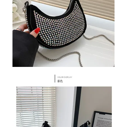
СУМКИ
И
РЮКЗАКИ
ТОВАРЫ
ДЛЯ
ДОМА
АКЦИИ
И
СКИДКИ
ДОСТАВКА
И
ОПЛАТА
ГАРАНТИЯ.
ВОЗВРАТ
И