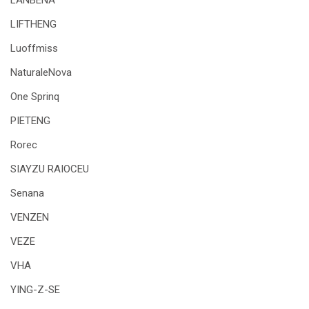
LANBENA
LIFTHENG
Luoffmiss
NaturaleNova
One Sprinq
PIETENG
Rorec
SIAYZU RAIOCEU
Senana
VENZEN
VEZE
VHA
YING-Z-SE