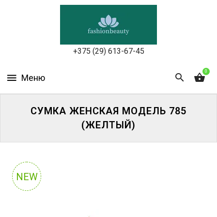
УХОД
ЗА
КОЖЕЙ
ЛИЦА
+375 (29) 613-67-45
МАКИЯЖ
0
УХОД
ЗА
СУМКА ЖЕНСКАЯ МОДЕЛЬ 785
ТЕЛОМ
(ЖЕЛТЫЙ)
ДЛЯ
ВОЛОС
БЬЮТИ-
NEW
БОКСЫ
АКСЕССУАРЫ