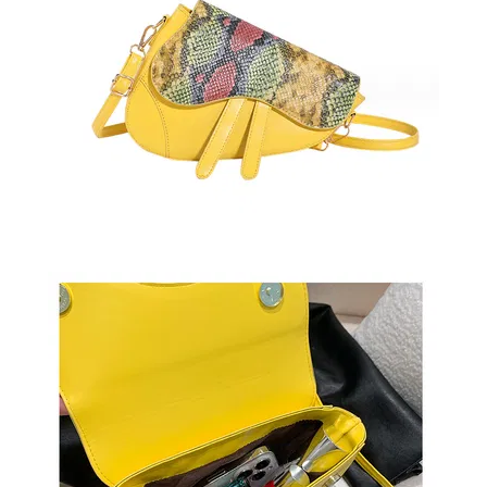
СУМКИ
И
РЮКЗАКИ
ТОВАРЫ
ДЛЯ
ДОМА
АКЦИИ
И
СКИДКИ
ДОСТАВКА
И
ОПЛАТА
ГАРАНТИЯ.
ВОЗВРАТ
И