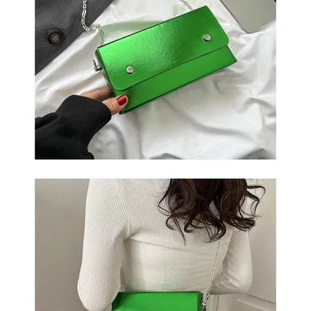
СУМКИ
И
РЮКЗАКИ
ТОВАРЫ
ДЛЯ
ДОМА
АКЦИИ
И
СКИДКИ
ДОСТАВКА
И
ОПЛАТА
ГАРАНТИЯ.
ВОЗВРАТ
И