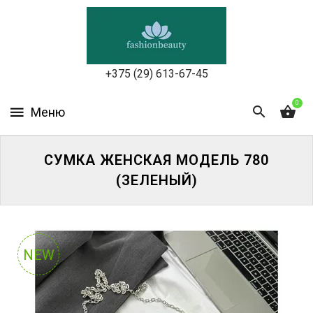
УХОД
ЗА
КОЖЕЙ
ЛИЦА
+375 (29) 613-67-45
МАКИЯЖ
0
УХОД
ЗА
СУМКА ЖЕНСКАЯ МОДЕЛЬ 780
ТЕЛОМ
(ЗЕЛЕНЫЙ)
ДЛЯ
ВОЛОС
БЬЮТИ-
NEW
БОКСЫ
АКСЕССУАРЫ