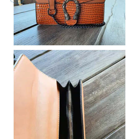
СУМКИ
И
РЮКЗАКИ
ТОВАРЫ
ДЛЯ
ДОМА
АКЦИИ
И
СКИДКИ
ДОСТАВКА
И
ОПЛАТА
ГАРАНТИЯ.
ВОЗВРАТ
И