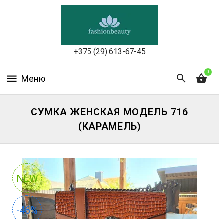
УХОД
ЗА
КОЖЕЙ
ЛИЦА
+375 (29) 613-67-45
МАКИЯЖ
0
УХОД
ЗА
СУМКА ЖЕНСКАЯ МОДЕЛЬ 716
ТЕЛОМ
(КАРАМЕЛЬ)
ДЛЯ
ВОЛОС
БЬЮТИ-
NEW
БОКСЫ
-46%
АКСЕССУАРЫ