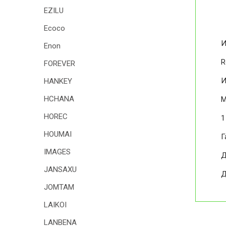
EZILU
Ecoco
И
Enon
R
FOREVER
И
HANKEY
HCHANA
М
HOREC
1
HOUMAI
Г
IMAGES
Д
JANSAXU
Д
JOMTAM
LAIKOI
LANBENA