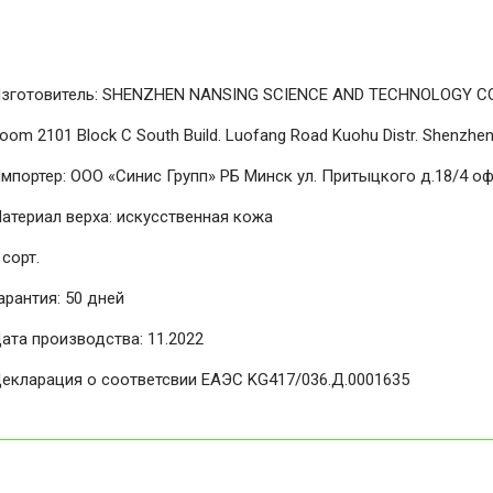
зготовитель: SHENZHEN NANSING SCIENCE AND TECHNOLOGY CO
oom 2101 Block C South Build. Luofang Road Kuohu Distr. Shenzhen
мпортер: ООО «Синис Групп» РБ Минск ул. Притыцкого д.18/4 оф
атериал верха: искусственная кожа
 сорт.
арантия: 50 дней
ата производства: 11.2022
екларация о соответсвии ЕАЭС KG417/036.Д.0001635