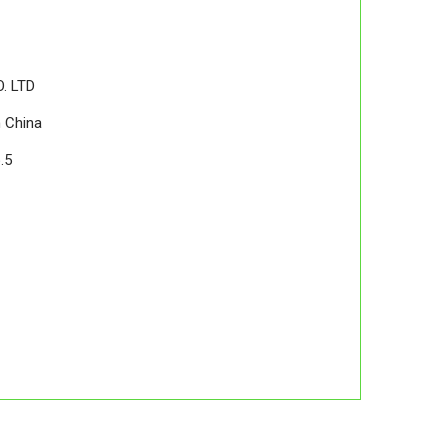
. LTD
 China
.5