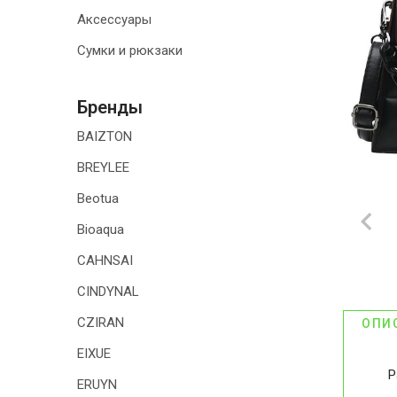
Аксессуары
ТОВАРЫ ДЛЯ
ДОМА
Сумки и рюкзаки
АКЦИИ И
СКИДКИ
Бренды
BAIZTON
ДОСТАВКА И
ОПЛАТА
BREYLEE
Beotua
ГАРАНТИЯ.
ВОЗВРАТ И
Bioaqua
ОБМЕН
CAHNSAI
КОНТАКТЫ
CINDYNAL
CZIRAN
ОПИ
EIXUE
Р
ERUYN