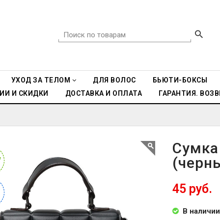
УХОД ЗА ТЕЛОМ
ДЛЯ ВОЛОС
БЬЮТИ-БОКСЫ
ИИ И СКИДКИ
ДОСТАВКА И ОПЛАТА
ГАРАНТИЯ. ВОЗВ
Сумка
(черн
W
W
45 руб.
%
%
В наличии