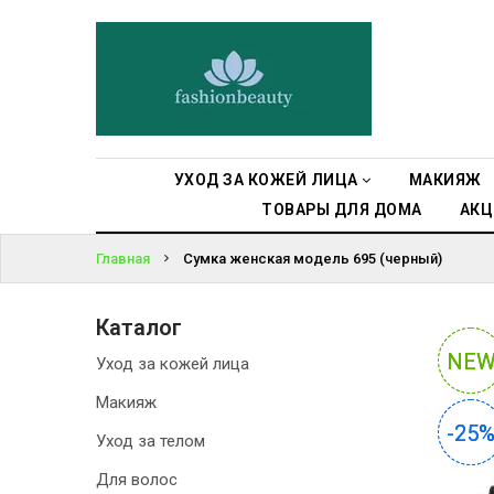
УХОД ЗА
КОЖЕЙ ЛИЦА
ВОЙТИ
МАКИЯЖ
ЗАБЫЛИ
ПАРОЛЬ?
УХОД ЗА
УХОД ЗА КОЖЕЙ ЛИЦА
МАКИЯЖ
ТЕЛОМ
ТОВАРЫ ДЛЯ ДОМА
АКЦ
ДЛЯ ВОЛОС
Главная
Сумка женская модель 695 (черный)
БЬЮТИ-
Каталог
БОКСЫ
NE
NE
Уход за кожей лица
АКСЕССУАРЫ
Макияж
-25
-25
Уход за телом
СУМКИ И
РЮКЗАКИ
Для волос