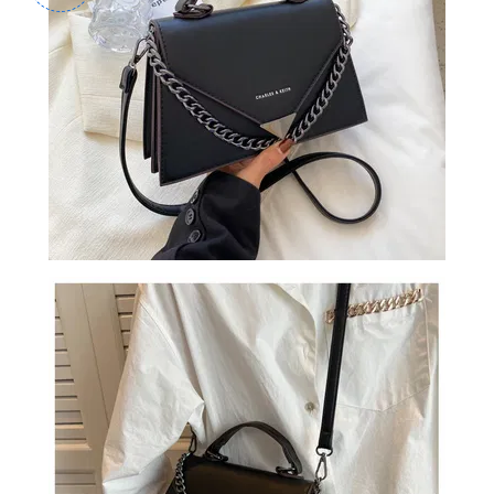
СУМКИ
И
РЮКЗАКИ
ТОВАРЫ
ДЛЯ
ДОМА
АКЦИИ
И
СКИДКИ
ДОСТАВКА
И
ОПЛАТА
ГАРАНТИЯ.
ВОЗВРАТ
И