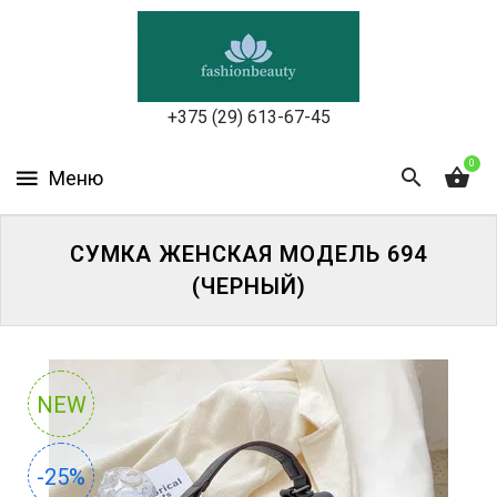
УХОД
ЗА
КОЖЕЙ
ЛИЦА
+375 (29) 613-67-45
МАКИЯЖ
0
УХОД
ЗА
СУМКА ЖЕНСКАЯ МОДЕЛЬ 694
ТЕЛОМ
(ЧЕРНЫЙ)
ДЛЯ
ВОЛОС
БЬЮТИ-
NEW
БОКСЫ
-25%
АКСЕССУАРЫ