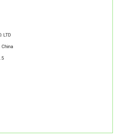
. LTD
 China
.5