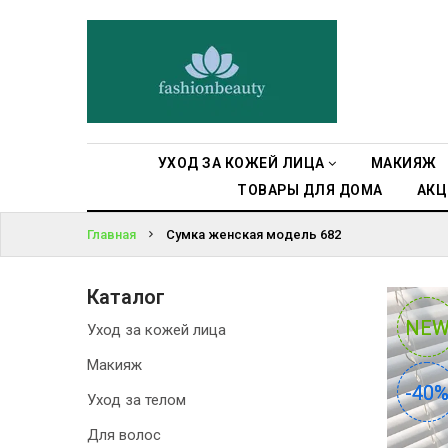
УХОД ЗА
КОЖЕЙ ЛИЦА
ВОЙТИ
МАКИЯЖ
ЗАБЫЛИ
ПАРОЛЬ?
УХОД ЗА
УХОД ЗА КОЖЕЙ ЛИЦА
МАКИЯЖ
ТЕЛОМ
ТОВАРЫ ДЛЯ ДОМА
АКЦ
ДЛЯ ВОЛОС
Главная
Сумка женская модель 682
БЬЮТИ-
Каталог
БОКСЫ
NE
NE
Уход за кожей лица
АКСЕССУАРЫ
Макияж
-40
-40
Уход за телом
СУМКИ И
РЮКЗАКИ
Для волос