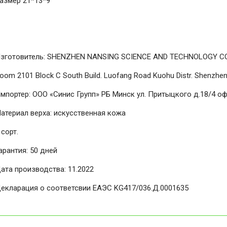
азмер 21*13*9
зготовитель: SHENZHEN NANSING SCIENCE AND TECHNOLOGY CO
oom 2101 Block C South Build. Luofang Road Kuohu Distr. Shenzhen
мпортер: ООО «Синис Групп» РБ Минск ул. Притыцкого д.18/4 оф
атериал верха: искусственная кожа
 сорт.
арантия: 50 дней
ата производства: 11.2022
екларация о соответсвии ЕАЭС KG417/036.Д.0001635