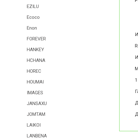
Р
EZILU
Ecoco
Enon
И
FOREVER
R
HANKEY
И
HCHANA
М
HOREC
1
HOUMAI
Г
IMAGES
Д
JANSAXU
JOMTAM
Д
LAIKOI
LANBENA