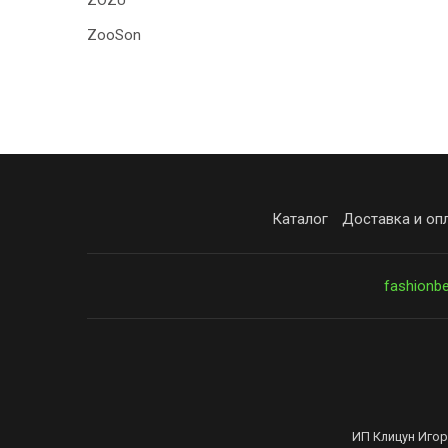
ZOZU
ZooSon
Каталог
Доставка и оп
fashionb
ИП Клицун Игор