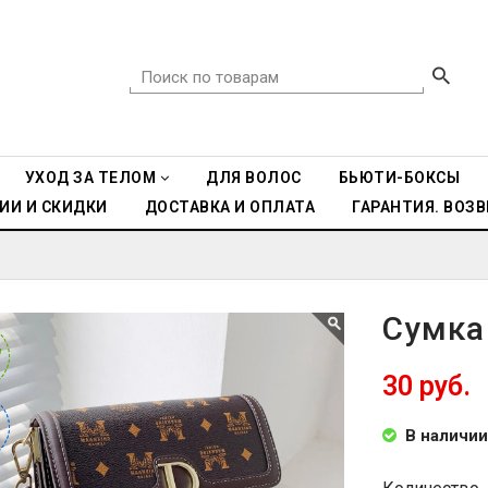
УХОД ЗА ТЕЛОМ
ДЛЯ ВОЛОС
БЬЮТИ-БОКСЫ
ИИ И СКИДКИ
ДОСТАВКА И ОПЛАТА
ГАРАНТИЯ. ВОЗВ
Сумка
W
W
30 руб.
%
%
В наличии