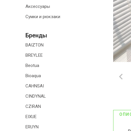
Аксессуары
ТОВАРЫ ДЛЯ
ДОМА
Сумки и рюкзаки
АКЦИИ И
СКИДКИ
Бренды
BAIZTON
ДОСТАВКА И
ОПЛАТА
BREYLEE
Beotua
ГАРАНТИЯ.
ВОЗВРАТ И
Bioaqua
ОБМЕН
CAHNSAI
КОНТАКТЫ
CINDYNAL
CZIRAN
ОПИ
EIXUE
ERUYN