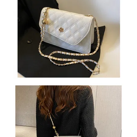
СУМКИ
И
РЮКЗАКИ
ТОВАРЫ
ДЛЯ
ДОМА
АКЦИИ
И
СКИДКИ
ДОСТАВКА
И
ОПЛАТА
ГАРАНТИЯ.
ВОЗВРАТ
И