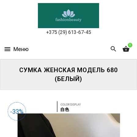
УХОД
ЗА
КОЖЕЙ
ЛИЦА
+375 (29) 613-67-45
МАКИЯЖ
0
УХОД
ЗА
СУМКА ЖЕНСКАЯ МОДЕЛЬ 680
ТЕЛОМ
(БЕЛЫЙ)
ДЛЯ
ВОЛОС
БЬЮТИ-
-33%
БОКСЫ
АКСЕССУАРЫ