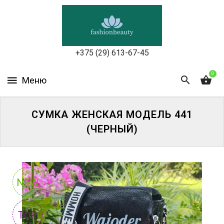
УХОД
ЗА
КОЖЕЙ
ЛИЦА
+375 (29) 613-67-45
МАКИЯЖ
0
УХОД
ЗА
СУМКА ЖЕНСКАЯ МОДЕЛЬ 441
ТЕЛОМ
(ЧЕРНЫЙ)
ДЛЯ
ВОЛОС
БЬЮТИ-
NEW
БОКСЫ
TOP
АКСЕССУАРЫ