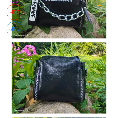
СУМКИ
HOT
И
РЮКЗАКИ
-49%
ТОВАРЫ
ДЛЯ
ДОМА
АКЦИИ
И
СКИДКИ
ДОСТАВКА
И
ОПЛАТА
ГАРАНТИЯ.
ВОЗВРАТ
И