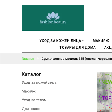
УХОД ЗА
КОЖЕЙ ЛИЦА
ВОЙТИ
МАКИЯЖ
ЗАБЫЛИ
ПАРОЛЬ?
УХОД ЗА
УХОД ЗА КОЖЕЙ ЛИЦА
МАКИЯЖ
ТЕЛОМ
ТОВАРЫ ДЛЯ ДОМА
АКЦ
ДЛЯ ВОЛОС
Главная
Сумка-шоппер модель 335 (спелая черешня
БЬЮТИ-
Каталог
БОКСЫ
NE
NE
Уход за кожей лица
АКСЕССУАРЫ
Макияж
TOP
TOP
Уход за телом
СУМКИ И
РЮКЗАКИ
Для волос