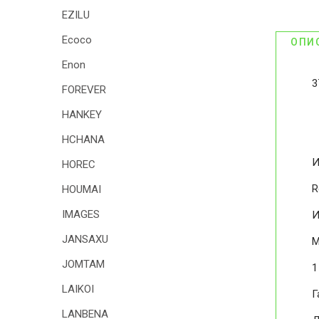
EZILU
Ecoco
ОПИ
Enon
3
FOREVER
HANKEY
HCHANA
И
HOREC
R
HOUMAI
IMAGES
И
JANSAXU
М
JOMTAM
1
LAIKOI
Г
LANBENA