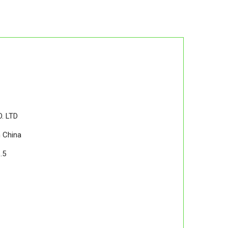
. LTD
 China
.5