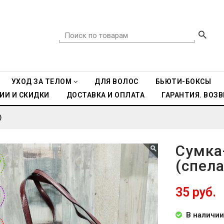
УХОД ЗА ТЕЛОМ
ДЛЯ ВОЛОС
БЬЮТИ-БОКСЫ
ИИ И СКИДКИ
ДОСТАВКА И ОПЛАТА
ГАРАНТИЯ. ВОЗВ
)
Сумка
(спел
W
W
35 руб.
В наличии