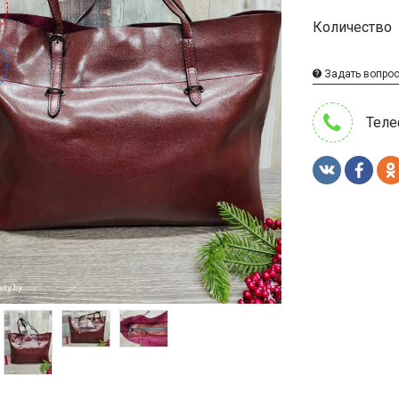
Количество
%
%
Задать вопро
Теле