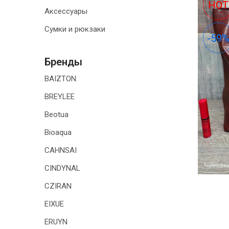
HOT
HOT
Аксессуары
ТОВАРЫ ДЛЯ
ДОМА
Сумки и рюкзаки
-59
-59
АКЦИИ И
СКИДКИ
Бренды
BAIZTON
ДОСТАВКА И
ОПЛАТА
BREYLEE
Beotua
ГАРАНТИЯ.
ВОЗВРАТ И
Bioaqua
ОБМЕН
CAHNSAI
КОНТАКТЫ
CINDYNAL
CZIRAN
EIXUE
ERUYN