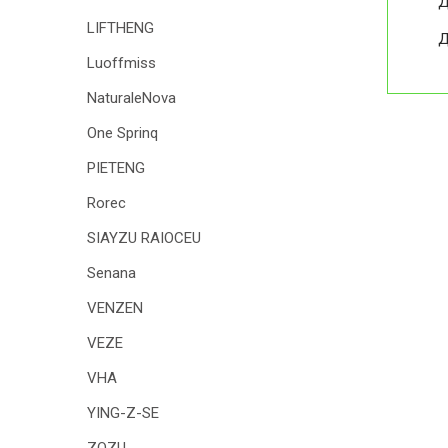
Д
LIFTHENG
Д
Luoffmiss
NaturaleNova
One Sprinq
PIETENG
Rorec
SIAYZU RAIOCEU
Senana
VENZEN
VEZE
VHA
YING-Z-SE