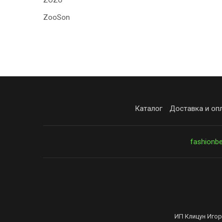
ZOZU
ZooSon
Каталог
Доставка и оп
fashionb
ИП Клицун Игор