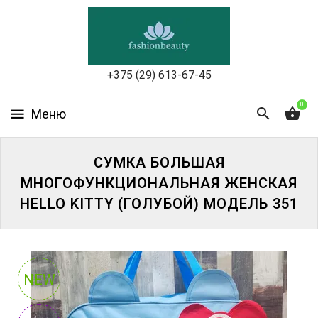
УХОД
ЗА
КОЖЕЙ
ЛИЦА
+375 (29) 613-67-45
МАКИЯЖ
0
УХОД
ЗА
СУМКА БОЛЬШАЯ
ТЕЛОМ
МНОГОФУНКЦИОНАЛЬНАЯ ЖЕНСКАЯ
HELLO KITTY (ГОЛУБОЙ) МОДЕЛЬ 351
ДЛЯ
ВОЛОС
БЬЮТИ-
БОКСЫ
NEW
АКСЕССУАРЫ