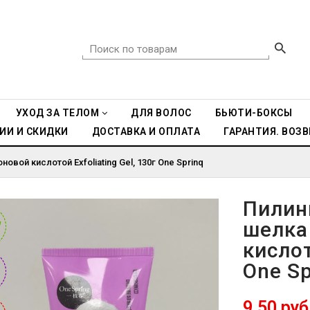
УХОД ЗА ТЕЛОМ
ДЛЯ ВОЛОС
БЬЮТИ-БОКСЫ
ИИ И СКИДКИ
ДОСТАВКА И ОПЛАТА
ГАРАНТИЯ. ВОЗВ
овой кислотой Exfoliating Gel, 130г One Sprinq
Пилин
шелка
W
W
кислот
One Sp
9.50 руб