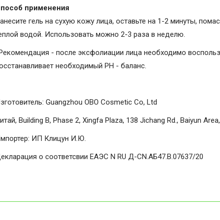
пособ применения
анесите гель на сухую кожу лица, оставьте на 1-2 минуты, пом
еплой водой. Использовать можно 2-3 раза в неделю.
Рекомендация - после эксфолиации лица необходимо восполь
осстанавливает необходимый PH - баланс.
зготовитель: Guangzhou OBO Cosmetic Co, Ltd
итай, Building B, Phase 2, Xingfa Plaza, 138 Jichang Rd., Baiyun Ar
мпортер: ИП Клицун И.Ю.
екларация о соответсвии ЕАЭС N RU Д-CN.АБ47.B.07637/20