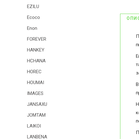
EZILU
Ecoco
ОПИ
Enon
П
FOREVER
п
HANKEY
Е
HCHANA
т
HOREC
з
HOUMAI
В
п
IMAGES
Н
JANSAXU
к
JOMTAM
п
LAIKOI
П
LANBENA