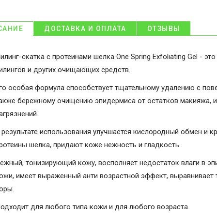
САНИЕ
ДОСТАВКА И ОПЛАТА
ОТЗЫВЫ
илинг-скатка с протеинами шелка One Spring Exfoliating Gel - 
илингов и других очищающих средств.
го особая формула способствует тщательному удалению с пове
акже бережному очищению эпидермиса от остатков макияжа, и
агрязнений.
 результате использования улучшается кислородный обмен и к
ротеины шелка, придают коже нежность и гладкость.
ежный, тонизирующий кожу, восполняет недостаток влаги в эп
ожи, имеет выраженный анти возрастной эффект, выравнивает 
оры.
одходит для любого типа кожи и для любого возраста.