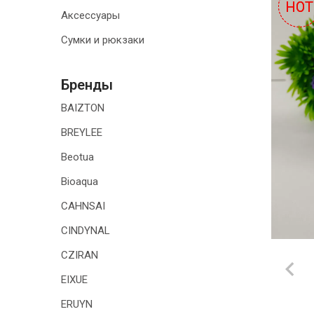
HOT
HOT
Аксессуары
ТОВАРЫ ДЛЯ
ДОМА
Сумки и рюкзаки
АКЦИИ И
СКИДКИ
Бренды
BAIZTON
ДОСТАВКА И
ОПЛАТА
BREYLEE
Beotua
ГАРАНТИЯ.
ВОЗВРАТ И
Bioaqua
ОБМЕН
CAHNSAI
КОНТАКТЫ
CINDYNAL
CZIRAN
EIXUE
ERUYN