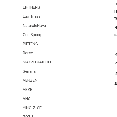
С
LIFTHENG
Н
Luoffmiss
т
NaturaleNova
*
One Sprinq
в
PIETENG
Rorec
И
SIAYZU RAIOCEU
К
Senana
И
VENZEN
Д
VEZE
VHA
YING-Z-SE