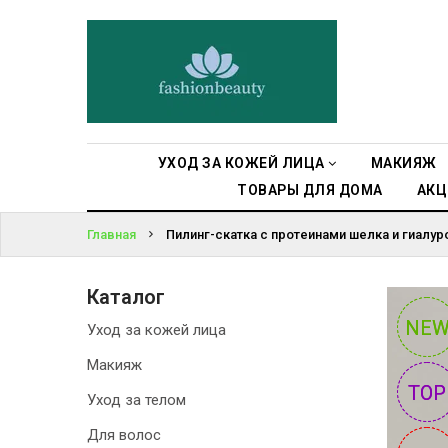
УХОД ЗА
КОЖЕЙ ЛИЦА
ВОЙТИ
МАКИЯЖ
ЗАБЫЛИ
ПАРОЛЬ?
УХОД ЗА
УХОД ЗА КОЖЕЙ ЛИЦА
МАКИЯЖ
ТЕЛОМ
ТОВАРЫ ДЛЯ ДОМА
АКЦ
ДЛЯ ВОЛОС
Главная
Пилинг-скатка с протеинами шелка и гиалурон
БЬЮТИ-
Каталог
БОКСЫ
NE
NE
Уход за кожей лица
АКСЕССУАРЫ
Макияж
TOP
TOP
Уход за телом
СУМКИ И
РЮКЗАКИ
Для волос