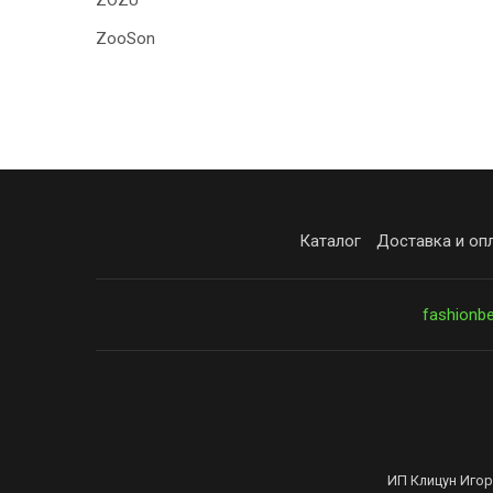
ZOZU
ZooSon
Каталог
Доставка и оп
fashionb
ИП Клицун Игор